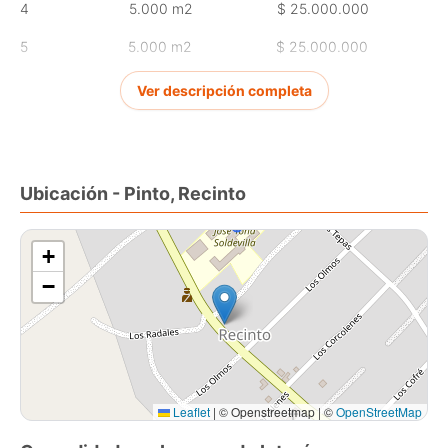
4 5.000 m2 $ 25.000.000
5 5.000 m2 $ 25.000.000
6 5.000 m2 $ 25.000.000
Ver descripción completa
7 5.000 m2 $ 25.000.000
Ubicación - Pinto, Recinto
+
−
Leaflet
|
© Openstreetmap | ©
OpenStreetMap