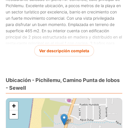
Pichilemu. Excelente ubicación, a pocos metros de la playa en
un sector turístico por excelencia, barrio en crecimiento con
un fuerte movimiento comercial. Con una vista privilegiada
para disfrutar un buen momento. Emplazada en terreno de
superficie 465 m2. En su interior cuenta con edificación
principal de 2 pisos estructurada en madera y distribuido en el
restaurante principal en el nivel 1 con cocina, 3 baños para
clientes, bodega despensa y salón principal con bar y
Ver descripción completa
comedor interior en una superficie de 102,45 m2 más terraza
para comedor exterior de 43,16 m2 y accesos. Resolución
sanitaria Cuenta con tasación bancaria PATENTES de alcohol,
comercial y restaurante al día. Con recepción FINAL Procasa:
Ubicación - Pichilemu, Camino Punta de lobos
64584
- Sewell
+
−