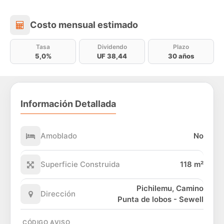
Costo mensual estimado
Costo mensual estimado
Tasa
Dividendo
Plazo
5,0%
UF 38,44
30 años
Información Detallada
Amoblado
No
Superficie Construida
118 m²
Pichilemu, Camino
Dirección
Punta de lobos - Sewell
CÓDIGO AVISO