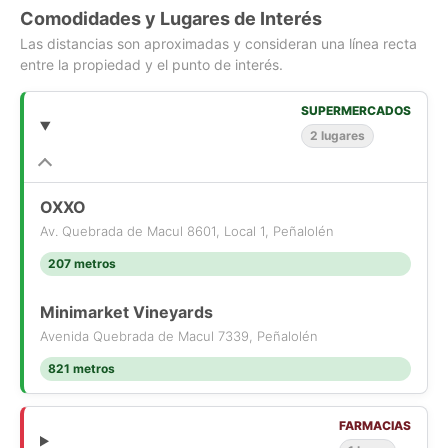
Exterior
Comodidades y Lugares de Interés
Las distancias son aproximadas y consideran una línea recta
Antejardín.
entre la propiedad y el punto de interés.
Dos estacionamientos.
Bodega lateral cerrada.
SUPERMERCADOS
Patio trasero más quincho
2 lugares
Piscina con reja de protección.
Equipamiento
OXXO
Ventanas de termopanel.
Av. Quebrada de Macul 8601, Local 1, Peñalolén
Calefacción central por losa radiante.
Piso flotante en primer y segundo piso.
207 metros
Características del condominio
Minimarket Vineyards
Acceso controlado.
Avenida Quebrada de Macul 7339, Peñalolén
Seguridad 24 horas, los 7 días de la semana.
821 metros
Sistema de vigilancia mediante cámaras.
Un único acceso al condominio.
Plaza interior con juegos infantiles y áreas verdes.
FARMACIAS
Estacionamientos para visitas.