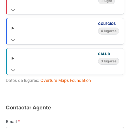
1 lugar
Sala de basura.
Alarma
Reglamento acogido a la Ley de Copropiedad.
COLEGIOS
Superficie
4 lugares
Terreno:
200 m²
aproximadamente.
Construidos:
100 m²
aproximadamente.
SALUD
Información adicional
3 lugares
Gastos comunes:
$120.000
aproximadamente.
Valor de venta:
6.800 UF
, más honorarios de corretaje.
Datos de lugares:
Overture Maps Foundation
Actualmente la propiedad se encuentra arrendada. Los
arrendatarios han sido informados de que el inmueble
está en venta y las visitas se coordinarán previamente
con ellos.
Contactar Agente
Una excelente oportunidad para adquirir una propiedad en un
entorno seguro, familiar y consolidado, con todas las
Email
*
comodidades necesarias para disfrutar de una excelente