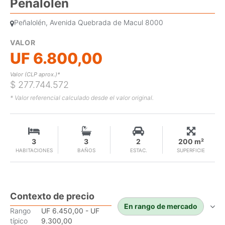
Peñalolén
Peñalolén, Avenida Quebrada de Macul 8000
VALOR
UF 6.800,00
Valor (CLP aprox.)*
$ 277.744.572
* Valor referencial calculado desde el valor original.
3
3
2
200 m²
HABITACIONES
BAÑOS
ESTAC.
SUPERFICIE
Contexto de precio
En rango de mercado
Rango
UF 6.450,00 - UF
típico
9.300,00