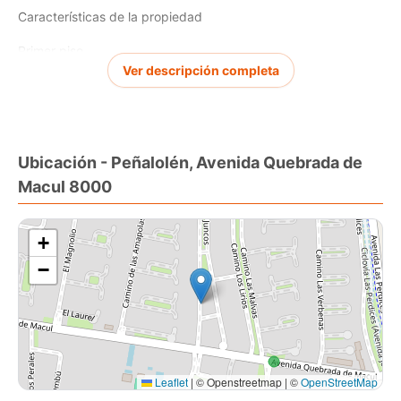
Características de la propiedad
Primer piso
Ver descripción completa
Hall de entrada.
. Living con aire acondicionado y puerta separadora de
ambientes.
Ubicación - Peñalolén, Avenida Quebrada de
Comedor con salida a patio trasero.
Macul 8000
Baño de visitas con ventilación natural.
Cocina completamente amoblada y equipada con horno
empotrado, campana, encimera y comedor de diario.
+
Logia cerrada con calefón y caldera.
−
Segundo piso
Dormitorio principal en suite con walking closet.
Dos dormitorios con clóset.
Tercer baño completo con ventilación natural.
Ático habilitado en el entretecho con escala americana.
Leaflet
|
© Openstreetmap | ©
OpenStreetMap