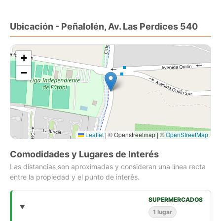
- Radiadores en todos los ambientes
Ubicación - Peñalolén, Av. Las Perdices 540
El condominio cuenta seguridad garantizada las 24 horas del
día, con accesos controlados y cámaras de seguridad,
además de áreas verdes con juegos infantiles y
+
estacionamientos para visitas
−
Gastos comunes alrededor de $140.000
"Nadie en el mundo vende mas propiedades mas que
RE/MAX"
Leaflet
|
© Openstreetmap | ©
OpenStreetMap
Comodidades y Lugares de Interés
Las distancias son aproximadas y consideran una línea recta
entre la propiedad y el punto de interés.
SUPERMERCADOS
1 lugar