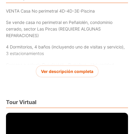
VENTA Casa No perimetral 4D-4D-3E-Piscina
Se vende casa no perimetral en Peñalolén, condominio
cerrado, sector Las Pircas (REQUIERE ALGUNAS
REPARACIONES)
4 Dormitorios, 4 baños (incluyendo uno de visitas y servicio),
3 estacionamientos
Cercano a colegio Dunalastair - Pumahue - Universidad
Ver descripción completa
140 M2 útiles
360 M2 totales
Año de construcción: 2022
Tour Virtual
1er. piso:
- Hall de entrada con acceso a cocina
- Luminoso living comedor con salida a terraza, quincho, jardín