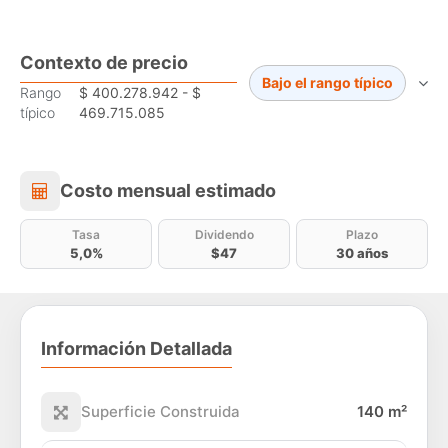
Contexto de precio
Bajo el rango típico
Rango
$ 400.278.942 - $
típico
469.715.085
Costo mensual estimado
Costo mensual estimado
Tasa
Dividendo
Plazo
5,0%
$47
30 años
Información Detallada
Superficie Construida
140 m²