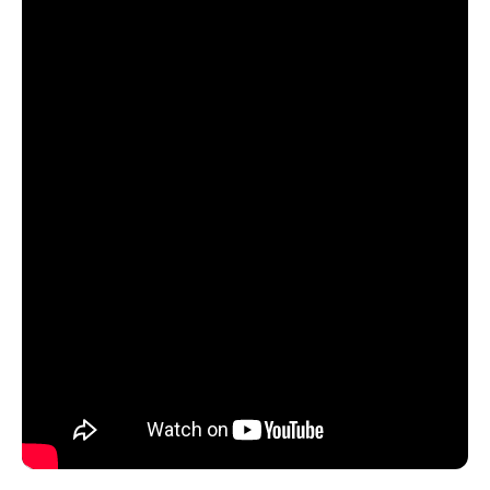
con pasto sintético y piscina
- Baño de visitas
- Cocina tradicional con acceso a logia y comedor diario
- Cuarto de servicio dentro de la cocina con baño con tina y
luz natural
- Dormitorio principal con clósets, walking closet, baño con luz
natural y tina
2do piso:
- Sala de estar con acceso a terraza con vista al interior del
condominio
- 2 Dormitorios con tamaño para cama de dos plazas
- Baño completo con tina y luz natural
- Termopanel en toda la casa