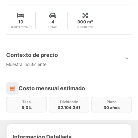
10
4
900 m²
HABITACIONES
ESTAC.
SUPERFICIE
Contexto de precio
Muestra insuficiente
Costo mensual estimado
Costo mensual estimado
Tasa
Dividendo
Plazo
5,0%
$2.104.341
30 años
Información Detallada