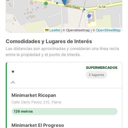
Características de la propiedad:
Terreno 1A-6 / 1.558 Mt2
Leaflet
|
© Openstreetmap | ©
OpenStreetMap
PRECIO 3.116 UF
HONORARIOS CORRETAJE 2% + IVA
Comodidades y Lugares de Interés
Las distancias son aproximadas y consideran una línea recta
No pierdas la oportunidad de adquirir este excelente terreno,
entre la propiedad y el punto de interés.
con una ubicación privilegiada, gran conectividad y cercano a
todos los servicios necesarios para un proyecto habitacional.
SUPERMERCADOS
Si necesitas asesoría, más detalles, agendar una visita o
2 lugares
realizar cualquier consulta, puedes escribirme. Con mucho
gusto te ayudaré durante todo el proceso.
Minimarket Ricopan
Calle Darío Pavez 215, Paine
126 metros
Minimarket El Progreso