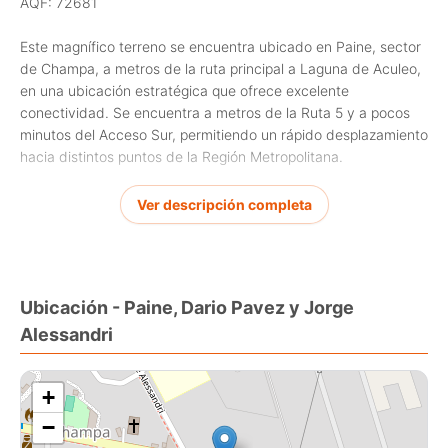
AQF: 72681
Este magnífico terreno se encuentra ubicado en Paine, sector
de Champa, a metros de la ruta principal a Laguna de Aculeo,
en una ubicación estratégica que ofrece excelente
conectividad. Se encuentra a metros de la Ruta 5 y a pocos
minutos del Acceso Sur, permitiendo un rápido desplazamiento
hacia distintos puntos de la Región Metropolitana.
Terreno urbano con ROL propio, con uso de suelo permitido
Ver descripción completa
para fines habitacionales y comerciales.
Además de su privilegiada ubicación, la propiedad se
encuentra cercana a una amplia variedad de servicios, entre
ellos:
Ubicación - Paine, Dario Pavez y Jorge
Colegios.
Alessandri
Restaurantes.
Minimarket.
Farmacia.
+
Comisaría de Carabineros de Champa, ubicada a solo 500
metros.
−
Centro de Revisión Técnica.