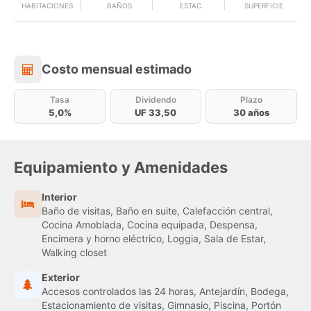
HABITACIONES
BAÑOS
ESTAC.
SUPERFICIE
Costo mensual estimado
Costo mensual estimado
Tasa
Dividendo
Plazo
5,0%
UF 33,50
30 años
Equipamiento y Amenidades
Interior
Baño de visitas, Baño en suite, Calefacción central,
Cocina Amoblada, Cocina equipada, Despensa,
Encimera y horno eléctrico, Loggia, Sala de Estar,
Walking closet
Exterior
Accesos controlados las 24 horas, Antejardín, Bodega,
Estacionamiento de visitas, Gimnasio, Piscina, Portón