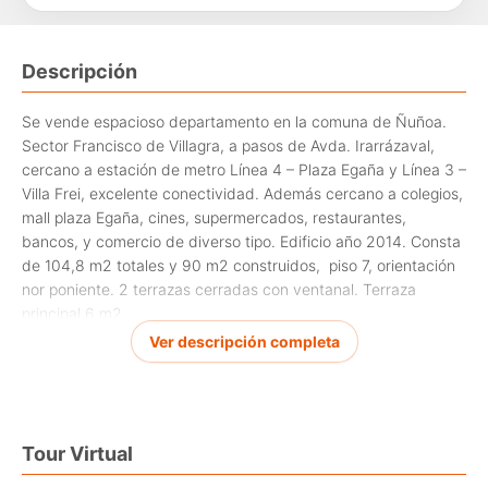
Descripción
Se vende espacioso departamento en la comuna de Ñuñoa.
Sector Francisco de Villagra, a pasos de Avda. Irarrázaval,
cercano a estación de metro Línea 4 – Plaza Egaña y Línea 3 –
Villa Frei, excelente conectividad. Además cercano a colegios,
mall plaza Egaña, cines, supermercados, restaurantes,
bancos, y comercio de diverso tipo. Edificio año 2014. Consta
de 104,8 m2 totales y 90 m2 construidos, piso 7, orientación
nor poniente. 2 terrazas cerradas con ventanal. Terraza
principal 6 m2,
Ver descripción completa
Hall de entrada, amplio living comedor con salida a terraza, 3
dormitorios con closets, 2 baños completos, dormitorio en
suite con salida a terraza , terraza dormitorio suite 4 m2.
orientación sur poniente, walk in closet y despensa, baño en
suite con ventilación natural, baño de visitas completo, sala
Tour Virtual
de estar espaciosa, cocina independiente full amoblada y