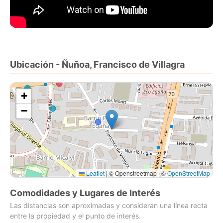
Somos tu coach inmobiliario!
Ubicación - Ñuñoa, Francisco de Villagra
+
−
Leaflet
|
© Openstreetmap | ©
OpenStreetMap
Comodidades y Lugares de Interés
Las distancias son aproximadas y consideran una línea recta
entre la propiedad y el punto de interés.