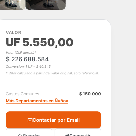
VALOR
UF 5.550,00
Valor (CLP aprox.)*
$ 226.688.584
Conversión: 1 UF = $ 40.845
* Valor calculado a partir del valor original, solo referencial.
Gastos Comunes
$ 150.000
Más Departamentos en Ñuñoa
Contactar por Email
Guardar
Compartir