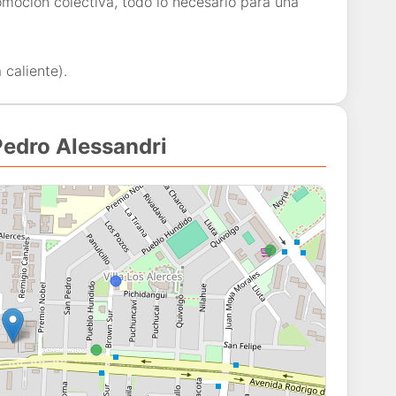
moción colectiva, todo lo necesario para una
caliente).
Pedro Alessandri