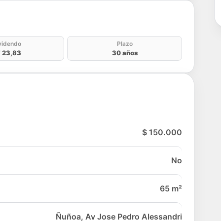
do
videndo
Plazo
 23,83
30 años
$ 150.000
No
65 m²
Ñuñoa, Av Jose Pedro Alessandri