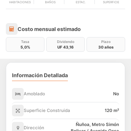
HABITACIONES
BAÑOS
ESTAC.
SUPERFICIE
Costo mensual estimado
Costo mensual estimado
Tasa
Dividendo
Plazo
5,0%
UF 43,16
30 años
Información Detallada
Amoblado
No
Superficie Construida
120 m²
Ñuñoa, Metro Simón
Dirección
Bolivar / Avenida Ossa