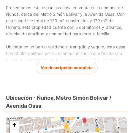
Presentamos esta espaciosa casa en venta en la comuna de
Ñuñoa, cerca del Metro Simón Bolívar y la Avenida Ossa. Con
una superficie total de 120 m2 construidos y 179 m2 de
terreno, esta propiedad cuenta con 5 dormitorios y 3 baños,
ofreciendo amplitud y comodidad para toda la familia.
Ubicada en un barrio residencial tranquilo y seguro, esta casa
tipo Chalet destaca por su orientación sur, lo que brinda una
excelente iluminación natural durante todo el día. Además,
cuenta con un diseño funcional y moderno, perfecto para
Ver descripción completa
quienes buscan un hogar con estilo y confort.
No pierdas la oportunidad de adquirir esta propiedad y
disfrutar de sus amplios espacios interiores, su excelente
Ubicación - Ñuñoa, Metro Simón Bolivar /
ubicación y las comodidades que ofrece. Contáctanos para
Avenida Ossa
más información y agendar una visita!
Gastos Comunes: $ 12.000
+
Contribuciones : $ 180.000