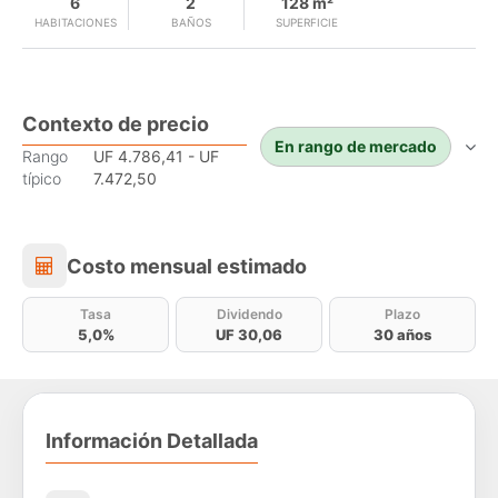
6
2
128 m²
HABITACIONES
BAÑOS
SUPERFICIE
Contexto de precio
En rango de mercado
Rango
UF 4.786,41 - UF
típico
7.472,50
Costo mensual estimado
Costo mensual estimado
Tasa
Dividendo
Plazo
5,0%
UF 30,06
30 años
Información Detallada