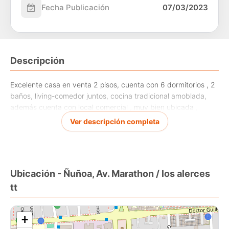
Fecha Publicación
07/03/2023
Descripción
Excelente casa en venta 2 pisos, cuenta con 6 dormitorios , 2
baños, living-comedor juntos, cocina tradicional amoblada,
además cuenta con local comercial , muy bien ubicada ,
cercana a Metro Nuble y Rodrigo de Araya , Muy buena
Ver descripción completa
oportunidad , No dejar de Visitar , TT
Ubicación - Ñuñoa, Av. Marathon / los alerces
tt
+