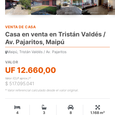
VENTA DE CASA
Casa en venta en Tristán Valdés /
Av. Pajaritos, Maipú
Maipú, Tristán Valdés / Av. Pajaritos
VALOR
UF 12.660,00
Valor (CLP aprox.)*
$ 517.095.041
* Valor referencial calculado desde el valor original.
4
3
8
1.168 m²