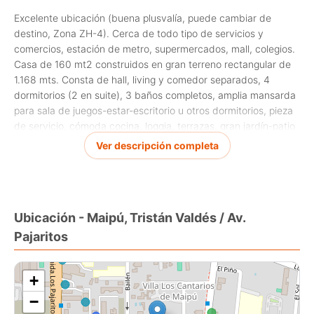
Excelente ubicación (buena plusvalía, puede cambiar de
destino, Zona ZH-4). Cerca de todo tipo de servicios y
comercios, estación de metro, supermercados, mall, colegios.
Casa de 160 mt2 construidos en gran terreno rectangular de
1.168 mts. Consta de hall, living y comedor separados, 4
dormitorios (2 en suite), 3 baños completos, amplia mansarda
para sala de juegos-estar-escritorio u otros dormitorios, pieza
de servicio, cómoda cocina, loggia, terrazas, gran jardín-patio
con capacidad mínimo para 8 vehículos. Cuota contribuciones
Ver descripción completa
$ 600.000.
Ubicación - Maipú, Tristán Valdés / Av.
Pajaritos
+
−