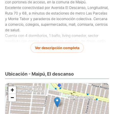
con portones de acceso, en la comuna de Maipú.
Excelente conectividad por Avenida El Descanso, Longitudinal,
Ruta 70 y 68, a minutos de estaciones de metro Las Parcelas
y Monte Tabor y paraderos de locomoción colectiva. Cercana
a comercio, colegios, supermercados, mall, comisaria, centros
de salud.
Cuenta con 4 dormitorios, 1 baño, living comedor, sector
ampliado con cocina amoblada con comedor de diario, patio
trasero techado con sector de logía, antejardín con cobertizo
Ver descripción completa
con vigas a la vista y piso de hormigón estampado y
estacionamiento para 1 vehículo, portón peatonal y vehicular.
Ventanas de termopanel, aire acondicionado, piso de
porcelanato.
Ubicación - Maipú, El descanso
Solicitar visitas
+
−