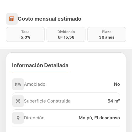
Costo mensual estimado
Costo mensual estimado
Tasa
Dividendo
Plazo
5,0%
UF 15,58
30 años
Información Detallada
Amoblado
No
Superficie Construida
54 m²
Dirección
Maipú, El descanso