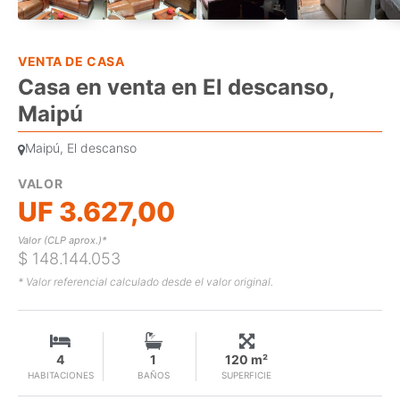
VENTA DE CASA
Casa en venta en El descanso,
Maipú
Maipú, El descanso
VALOR
UF 3.627,00
Valor (CLP aprox.)*
$ 148.144.053
* Valor referencial calculado desde el valor original.
4
1
120 m²
HABITACIONES
BAÑOS
SUPERFICIE