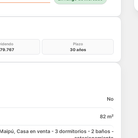
do
videndo
Plazo
79.767
30 años
No
82 m²
Maipú, Casa en venta - 3 dormitorios - 2 baños -