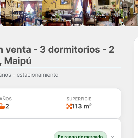
 venta - 3 dormitorios - 2
, Maipú
baños - estacionamiento
AÑOS
SUPERFICIE
2
113 m²
En rango de mercado