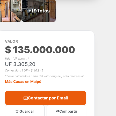
+19 fotos
VALOR
$ 135.000.000
Valor (UF aprox.)*
UF 3.305,20
Conversión: 1 UF = $ 40.845
* Valor calculado a partir del valor original, solo referencial.
Más Casas en Maipú
Contactar por Email
Guardar
Compartir