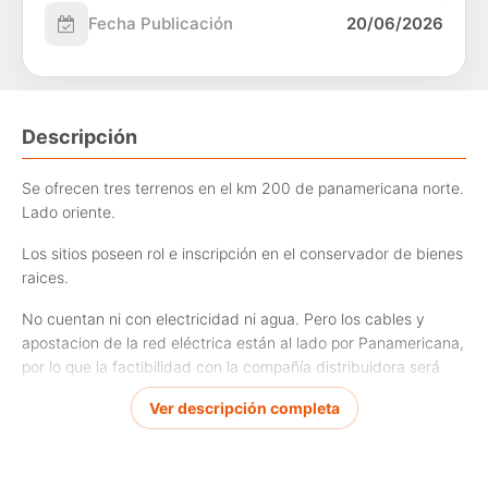
Fecha Publicación
20/06/2026
Descripción
Se ofrecen tres terrenos en el km 200 de panamericana norte.
Lado oriente.
Los sitios poseen rol e inscripción en el conservador de bienes
raices.
No cuentan ni con electricidad ni agua. Pero los cables y
apostacion de la red eléctrica están al lado por Panamericana,
por lo que la factibilidad con la compañía distribuidora será
mas agil. En cuanto al agua, hay opciones como pozo, comprar
Ver descripción completa
agua a camiones aljibes o consultar factibilidad a APR.
Sector de Quilimarí, a unos 80 metros del puente Quilimarí,
comuna Los Vilos.