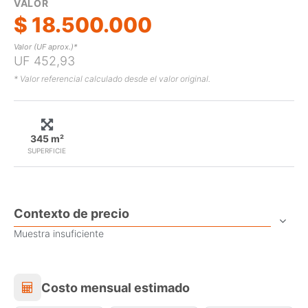
VALOR
$ 18.500.000
Valor (UF aprox.)*
UF 452,93
* Valor referencial calculado desde el valor original.
345 m²
SUPERFICIE
Contexto de precio
Muestra insuficiente
Costo mensual estimado
Costo mensual estimado