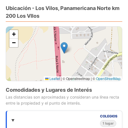
Ubicación - Los Vilos, Panamericana Norte km
Cada sitio a 18.500.000
200 Los VIlos
+
−
Leaflet
|
© Openstreetmap | ©
OpenStreetMap
Comodidades y Lugares de Interés
Las distancias son aproximadas y consideran una línea recta
entre la propiedad y el punto de interés.
COLEGIOS
1 lugar