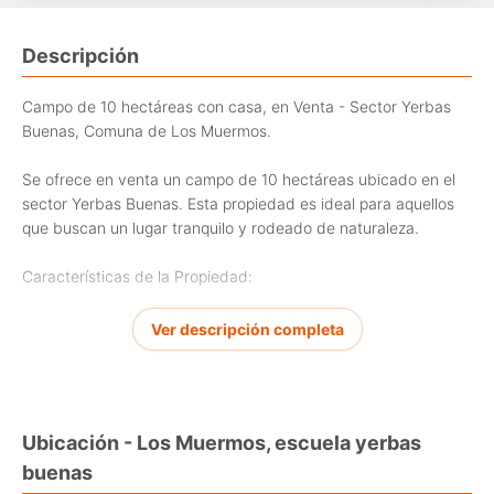
Descripción
Campo de 10 hectáreas con casa, en Venta - Sector Yerbas
Buenas, Comuna de Los Muermos.
Se ofrece en venta un campo de 10 hectáreas ubicado en el
sector Yerbas Buenas. Esta propiedad es ideal para aquellos
que buscan un lugar tranquilo y rodeado de naturaleza.
Características de la Propiedad:
- Campo de 10 hectáreas, mayormente loma.
Ver descripción completa
- Casa nueva de 2 dormitorios, 1 baño, living-comedor y
cocina americana
Ubicación - Los Muermos, escuela yerbas
- Bodega para almacenamiento.
buenas