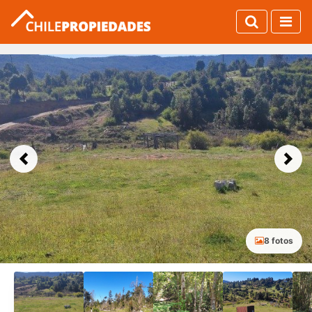
Previous
Next
8 fotos