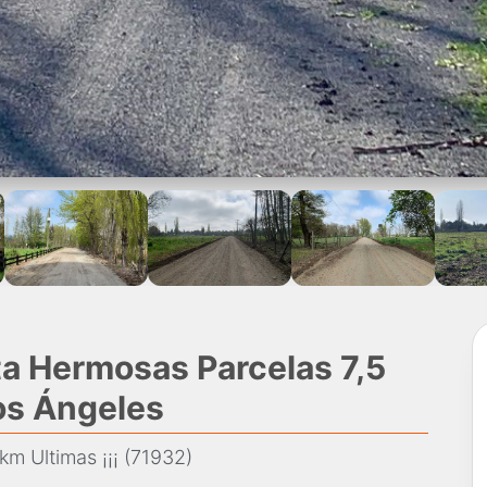
ta Hermosas Parcelas 7,5
Los Ángeles
m Ultimas ¡¡¡ (71932)