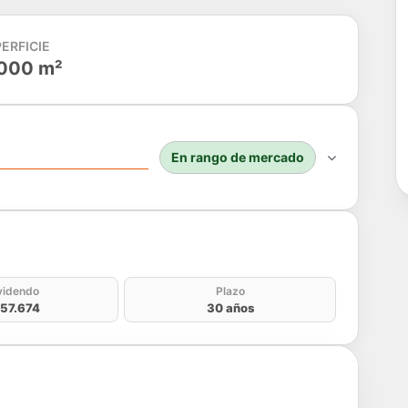
ERFICIE
000 m²
En rango de mercado
do
videndo
Plazo
57.674
30 años