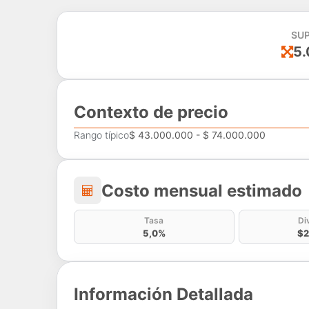
SUP
5.
Contexto de precio
Rango típico
$ 43.000.000 - $ 74.000.000
Costo mensual estima
Costo mensual estimado
Tasa
Di
5,0%
$2
Información Detallada