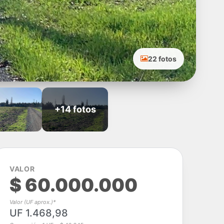
22 fotos
+14 fotos
VALOR
$ 60.000.000
Valor (UF aprox.)*
UF 1.468,98