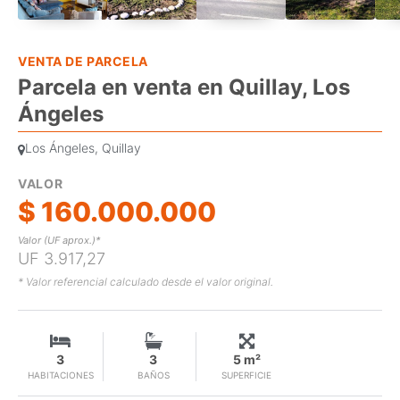
VENTA DE PARCELA
Parcela en venta en Quillay, Los
Ángeles
Los Ángeles, Quillay
VALOR
$ 160.000.000
Valor (UF aprox.)*
UF 3.917,27
* Valor referencial calculado desde el valor original.
3
3
5 m²
HABITACIONES
BAÑOS
SUPERFICIE