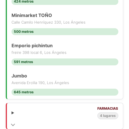
424 metros
- Cocina Americana amoblada
- Riego automático
Minimarket TOÑO
- Pileta
- Estufa empotrada a leña
Calle Camilo Henríquez 330, Los Ángeles
- Sistema de Aire acondicionado en living comedor y
500 metros
dormitorio principal
-Portón Eléctrico uso de control y celular
Emporio pichintun
freire 398 local 6, Los Ángeles
CASA 2
- 141 m2
591 metros
- 3 Dormitorios, 1 en suite
- 2 Baños
Jumbo
- 1 bodega
Avenida Ercilla 190, Los Ángeles
- Living comedor juntos
- Cocina amoblada
645 metros
- Estufa empotrada a leña
- Sistema de Aire acondicionado en dormitorio principal
FARMACIAS
4 lugares
OTROS
- Ambas casas de 1 piso