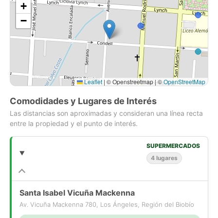
+
completos, para brindar comodidad y privacidad a todos sus
−
residentes. Además, cuenta con calefacción a leña, perfecta
para disfrutar de las frías noches de invierno en un ambiente
cálido y acogedor.
No pierdas la oportunidad de tener tu propio espacio en el
campo, rodeado de hermosos paisajes y aire puro.
Leaflet
|
© Openstreetmap | ©
OpenStreetMap
Contáctanos para más información y para programar una
visita a esta maravillosa propiedad. No te arrepentirás!
Comodidades y Lugares de Interés
Las distancias son aproximadas y consideran una línea recta
CARACTERÍSTICAS
entre la propiedad y el punto de interés.
CASA 1
SUPERMERCADOS
- 5000 m2 totales /236 m2 ùtiles
4 lugares
- 3 Dormitorios, 2 en suite
- 3 Baños
- 1 Oficina
- 1 terraza
Santa Isabel Vicuña Mackenna
- 1 bodega
Av. Vicuña Mackenna 780, Los Ángeles, Región del Biobío
- Living comedor juntos