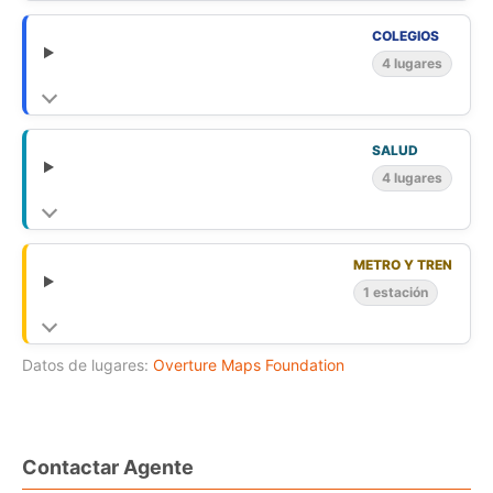
- Gastos Comunes $10.000 mensuales
- Contribuciones Exenta
COLEGIOS
- Luz eléctrica empalme
4 lugares
- Agua de pozo
- Árboles Frutales
SALUD
4 lugares
METRO Y TREN
1 estación
Datos de lugares:
Overture Maps Foundation
Contactar Agente