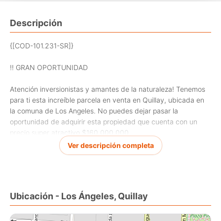
Descripción
{[COD-101.231-SR]}
!! GRAN OPORTUNIDAD
Atención inversionistas y amantes de la naturaleza! Tenemos
para ti esta increíble parcela en venta en Quillay, ubicada en
la comuna de Los Angeles. No puedes dejar pasar la
oportunidad de adquirir esta propiedad que cuenta con un
precio super atractivo $160.000.000.
Ver descripción completa
Esta magnífica parcela en condominio , cuenta con 5000 m2
de terreno, ideal para disfrutar de la tranquilidad y relajación
que brinda el campo. Con una construcción de 377 m2, esta
propiedad tiene espacio más que suficiente para acomodar a
Ubicación - Los Ángeles, Quillay
toda la familia.
La casa cuenta con 3 amplios dormitorios y 3 baños