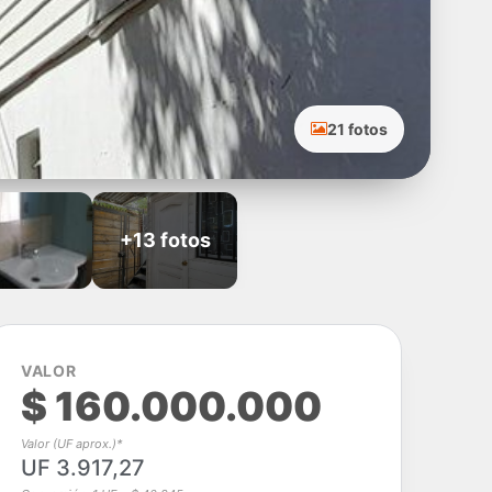
21 fotos
+13 fotos
VALOR
$ 160.000.000
Valor (UF aprox.)*
UF 3.917,27