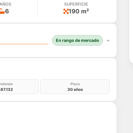
AÑOS
SUPERFICIE
6
190 m²
En rango de mercado
do
videndo
Plazo
87.132
30 años