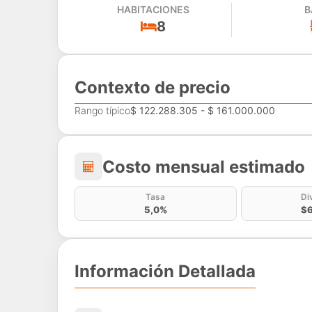
HABITACIONES
B
8
Contexto de precio
Rango típico
$ 122.288.305 - $ 161.000.000
Costo mensual estima
Costo mensual estimado
Tasa
Di
5,0%
$6
Información Detallada