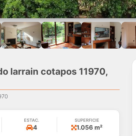
o larrain cotapos 11970,
970
ESTAC.
SUPERFICIE
4
1.056 m²