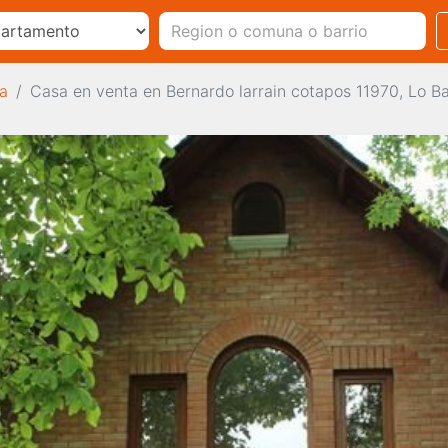
a
Casa en venta en Bernardo larrain cotapos 11970, Lo B