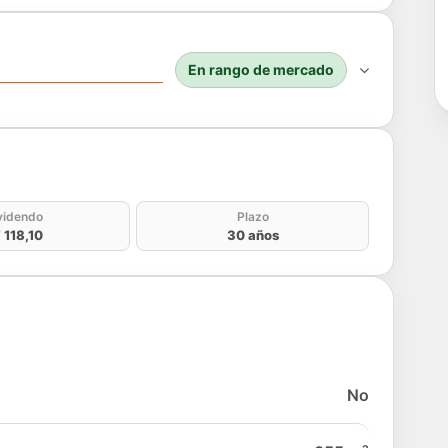
En rango de mercado
do
videndo
Plazo
 118,10
30 años
No