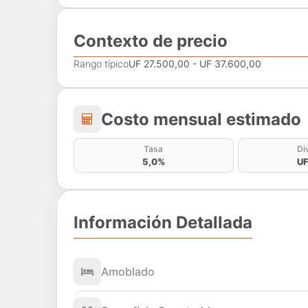
Contexto de precio
Rango típico
UF 27.500,00 - UF 37.600,00
Costo mensual estima
Costo mensual estimado
Tasa
Di
5,0%
UF
Información Detallada
Amoblado