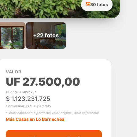
30 fotos
+22 fotos
VALOR
UF 27.500,00
Valor (CLP aprox.)*
$ 1.123.231.725
Conversión: 1 UF = $ 40.845
* Valor calculado a partir del valor original, solo referencial.
Más Casas en Lo Barnechea