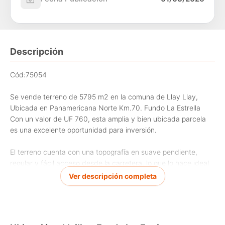
Descripción
Cód:75054
Se vende terreno de 5795 m2 en la comuna de Llay Llay,
Ubicada en Panamericana Norte Km.70. Fundo La Estrella
Con un valor de UF 760, esta amplia y bien ubicada parcela
es una excelente oportunidad para inversión.
El terreno cuenta con una topografía en suave pendiente,
regular y fácil acceso desde la carretera, lo que lo hace ideal
para construir la casa de tus sueños.
Ver descripción completa
Casas del entorno cuentan con conexión de energía eléctrica
y puntos de agua de pozo comunitario.
Su extensión brinda múltiples posibilidades de diseño y