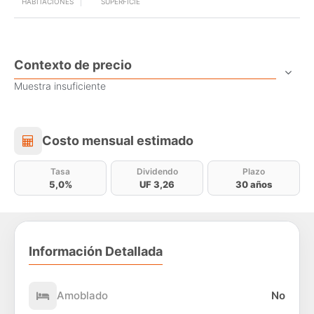
HABITACIONES
SUPERFICIE
Contexto de precio
Muestra insuficiente
Costo mensual estimado
Costo mensual estimado
Tasa
Dividendo
Plazo
5,0%
UF 3,26
30 años
Información Detallada
Amoblado
No