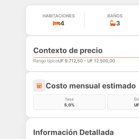
HABITACIONES
BAÑOS
4
3
Contexto de precio
Rango típico
UF 9.712,50 - UF 12.500,00
Costo mensual estima
Costo mensual estimado
Tasa
Di
5,0%
UF
Información Detallada