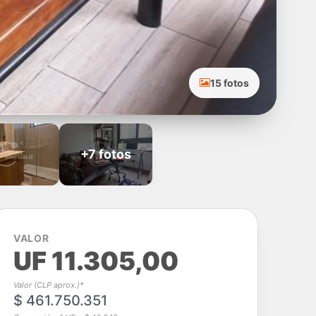
15 fotos
+7 fotos
VALOR
UF 11.305,00
Valor (CLP aprox.)*
$ 461.750.351