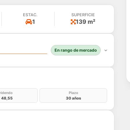
ESTAC.
SUPERFICIE
1
139 m²
En rango de mercado
do
videndo
Plazo
 48,55
30 años