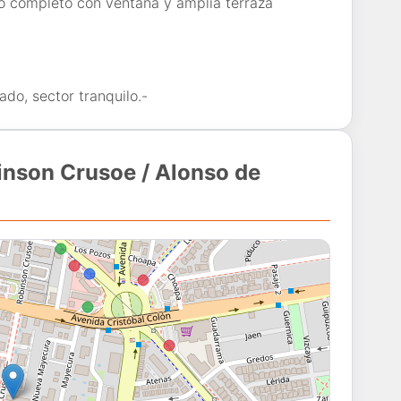
año completo con ventana y amplia terraza
do, sector tranquilo.-
inson Crusoe / Alonso de