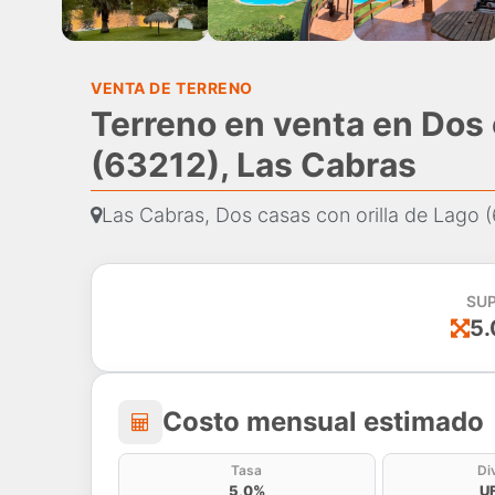
VENTA DE TERRENO
Terreno en venta en Dos 
(63212), Las Cabras
Las Cabras, Dos casas con orilla de Lago 
SUP
5.
Costo mensual estima
Costo mensual estimado
Tasa
Di
5,0%
U