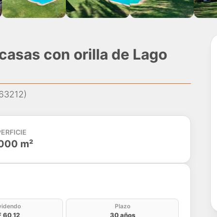
casas con orilla de Lago
(63212)
ERFICIE
000 m²
do
videndo
Plazo
F 60,12
30 años