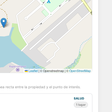
Leaflet
|
© Openstreetmap | ©
OpenStreetMap
ea recta entre la propiedad y el punto de interés.
SALUD
1 lugar