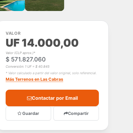
VALOR
UF 14.000,00
Valor (CLP aprox.)*
$ 571.827.060
Conversión: 1 UF = $ 40.845
* Valor calculado a partir del valor original, solo referencial.
Más Terrenos en Las Cabras
Contactar por Email
Guardar
Compartir