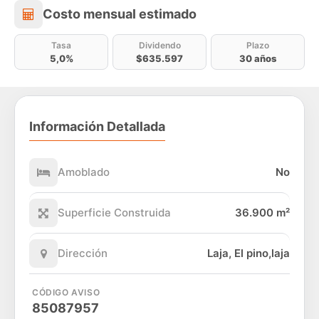
Costo mensual estimado
Costo mensual estimado
Tasa
Dividendo
Plazo
5,0%
$635.597
30 años
Información Detallada
Amoblado
No
Superficie Construida
36.900 m²
Dirección
Laja, El pino,laja
CÓDIGO AVISO
85087957