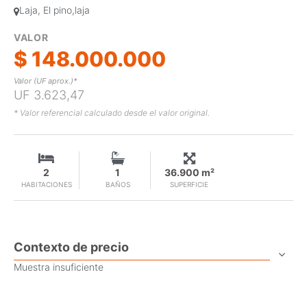
Laja, El pino,laja
VALOR
$ 148.000.000
Valor (UF aprox.)*
UF 3.623,47
* Valor referencial calculado desde el valor original.
2
1
36.900 m²
HABITACIONES
BAÑOS
SUPERFICIE
Contexto de precio
Muestra insuficiente