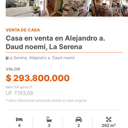
VENTA DE CASA
Casa en venta en Alejandro a.
Daud noemi, La Serena
La Serena, Alejandro a. Daud noemi
VALOR
$ 293.800.000
Valor (UF aprox.)*
UF 7.193,08
* Valor referencial calculado desde el valor original.
4
3
2
262 m²