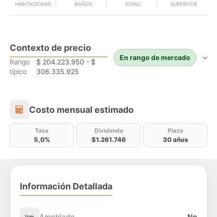
HABITACIONES
BAÑOS
ESTAC.
SUPERFICIE
Contexto de precio
En rango de mercado
Rango
$ 204.223.950 - $
típico
306.335.925
Costo mensual estimado
Costo mensual estimado
Tasa
Dividendo
Plazo
5,0%
$1.261.746
30 años
Información Detallada
Amoblado
No