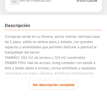
Fecha Publicación
01/07/2026
Descripción
Correprop vende en La Serena, sector oriente, hermosa casa
de 2 pisos, sólida en ambos pisos y aislada, con grandes
espacios y amenidades que permiten disfrutar a plenitud la
tranquilidad del sector.
TAMAÑO: 262 m2 de terreno y 124 m2 construidos
PRIMER PISO. Hall de acceso; living comedor con estufa a
leña y doble salida a terraza; cocina amoblada y equipada,
conectada con logia y alacena; dormitorio matrimonial en
suite, con walk in closet y salida a terraza
SEGUNDO PISO: piso flotante, 3 dormitorios con closet, sala
Ver descripción completa
de estar con salida a balcón con gran vista al valle y 1 baño
completo
EXTERIOR: terraza techada con espacio para living y comedor,
quincho integrado con terraza, 2 limones en producción,