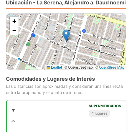
Ubicación - La Serena, Alejandro a. Daud noemi
terraza descubierta, bodega lateral techada, pasto natural
FRENTE: Antejardín con pasto natural, 2 estacionamientos,
puerta peatonal con citofonía
+
ESTRELLA DE LA CASA: Quincho techado, con doble parrilla
−
tipo isla para que el parrillero sea el protagonista de la
celebración, spiedo motorizado, barra tipo bar, amoblado, con
encimera y lavacopas.
Comisión de corretaje: 2%+iva
Leaflet
|
© Openstreetmap | ©
OpenStreetMap
Comodidades y Lugares de Interés
Las distancias son aproximadas y consideran una línea recta
entre la propiedad y el punto de interés.
SUPERMERCADOS
4 lugares