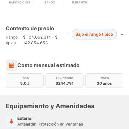
HABITACIONES
BAÑOS
SUPERFICIE
Contexto de precio
Bajo el rango típico
Rango
$ 104.062.314 - $
típico
142.854.653
Costo mensual estimado
Costo mensual estimado
Tasa
Dividendo
Plazo
5,0%
$244.791
30 años
Equipamiento y Amenidades
Exterior
Antejardín, Protección en ventanas