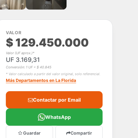
VALOR
$ 129.450.000
Valor (UF aprox.)*
UF 3.169,31
Conversión: 1 UF = $ 40.845
* Valor calculado a partir del valor original, solo referencial.
Más Departamentos en La Florida
Contactar por Email
WhatsApp
Guardar
Compartir