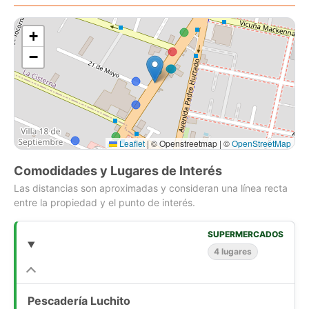
y pequeños comerciantes que buscan establecerse en un
sector con gran movimiento comercial.
+
−
No pierdas la oportunidad de adquirir este local comercial y
haz crecer tu negocio en una ubicación privilegiada. Para
obtener más información o coordinar una visita, no dudes en
contactarnos. Te esperamos!
Leaflet
|
© Openstreetmap | ©
OpenStreetMap
Comodidades y Lugares de Interés
Las distancias son aproximadas y consideran una línea recta
entre la propiedad y el punto de interés.
SUPERMERCADOS
4 lugares
Pescadería Luchito