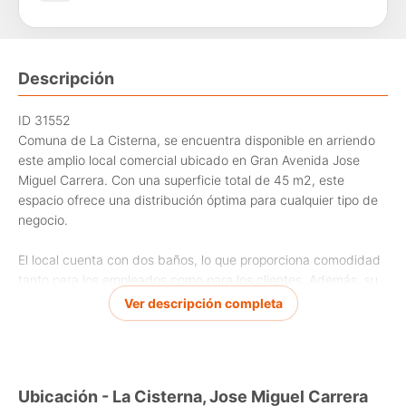
Descripción
ID 31552
Comuna de La Cisterna, se encuentra disponible en arriendo
este amplio local comercial ubicado en Gran Avenida Jose
Miguel Carrera. Con una superficie total de 45 m2, este
espacio ofrece una distribución óptima para cualquier tipo de
negocio.
El local cuenta con dos baños, lo que proporciona comodidad
tanto para los empleados como para los clientes. Además, su
ubicación estratégica en una de las avenidas más transitadas
Ver descripción completa
de la comuna asegura una alta visibilidad y potencial de
captación de clientes.
La propiedad tiene un arriendo mensual de Pesos 700000, lo
Ubicación - La Cisterna, Jose Miguel Carrera
que la convierte en una opción accesible para emprendedores