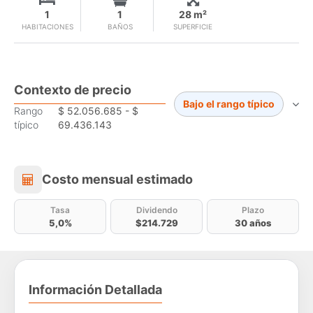
1
1
28 m²
HABITACIONES
BAÑOS
SUPERFICIE
Contexto de precio
Bajo el rango típico
Rango
$ 52.056.685 - $
típico
69.436.143
Costo mensual estimado
Costo mensual estimado
Tasa
Dividendo
Plazo
5,0%
$214.729
30 años
Información Detallada