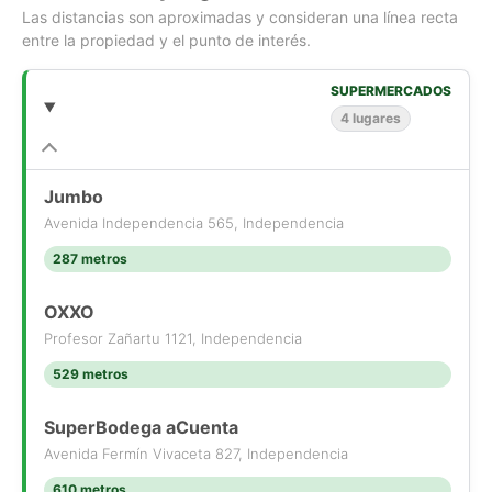
Las distancias son aproximadas y consideran una línea recta
entre la propiedad y el punto de interés.
Si compras con nosotros, te brindamos asesoría personalizada
durante todo el proceso.
Más que una corredora, somos Houm.
SUPERMERCADOS
*Aplican T&C
4 lugares
Jumbo
Avenida Independencia 565, Independencia
287 metros
OXXO
Profesor Zañartu 1121, Independencia
529 metros
SuperBodega aCuenta
Avenida Fermín Vivaceta 827, Independencia
610 metros