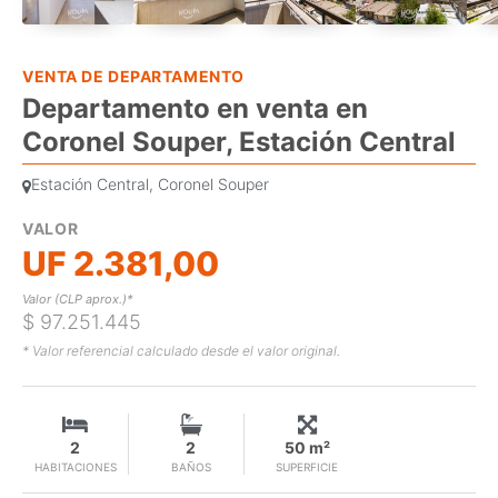
VENTA DE DEPARTAMENTO
Departamento en venta en
Coronel Souper, Estación Central
Estación Central, Coronel Souper
VALOR
UF 2.381,00
Valor (CLP aprox.)*
$ 97.251.445
* Valor referencial calculado desde el valor original.
2
2
50 m²
HABITACIONES
BAÑOS
SUPERFICIE