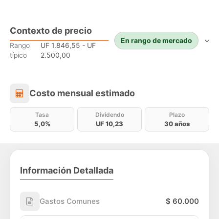
Contexto de precio
En rango de mercado
Rango
UF 1.846,55 - UF
típico
2.500,00
Costo mensual estimado
Costo mensual estimado
Tasa
Dividendo
Plazo
5,0%
UF 10,23
30 años
Información Detallada
Gastos Comunes
$ 60.000