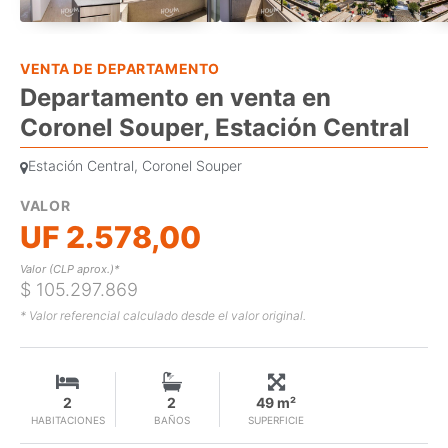
VENTA DE DEPARTAMENTO
Departamento en venta en
Coronel Souper, Estación Central
Estación Central, Coronel Souper
VALOR
UF 2.578,00
Valor (CLP aprox.)*
$ 105.297.869
* Valor referencial calculado desde el valor original.
2
2
49 m²
HABITACIONES
BAÑOS
SUPERFICIE