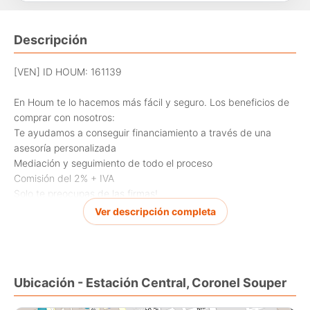
Descripción
[VEN] ID HOUM: 161139
En Houm te lo hacemos más fácil y seguro. Los beneficios de
comprar con nosotros:
Te ayudamos a conseguir financiamiento a través de una
asesoría personalizada
Mediación y seguimiento de todo el proceso
Comisión del 2% + IVA
Solo te preocupas de las firmas!
Ver descripción completa
Departamento en venta, ubicado en la comuna de Estación
Central, con una superficie construida de 49.28 m y superficie
total de 49.28 m.
Ubicación - Estación Central, Coronel Souper
Sus principales características son: