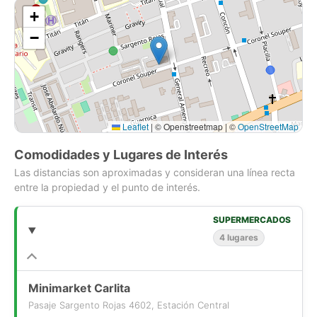
2 dormitorios
+
2 baños
−
Admite mascotas
Cocina amoblada
Año de construcción: 2022
Conexión a lavadora
Además, el inmueble cuenta con las siguientes amenidades:
Leaflet
|
© Openstreetmap | ©
OpenStreetMap
Salón de eventos
Comodidades y Lugares de Interés
Ascensor
Las distancias son aproximadas y consideran una línea recta
Gimnasio
entre la propiedad y el punto de interés.
Lavandería
Quincho
SUPERMERCADOS
4 lugares
Si compras con nosotros, te brindamos asesoría personalizada
durante todo el proceso.
Más que una corredora, somos Houm.
*Aplican T&C
Minimarket Carlita
Pasaje Sargento Rojas 4602, Estación Central