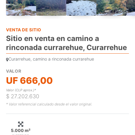
VENTA DE SITIO
Sitio en venta en camino a
rinconada currarehue, Curarrehue
Curarrehue, camino a rinconada currarehue
VALOR
UF 666,00
Valor (CLP aprox.)*
$ 27.202.630
* Valor referencial calculado desde el valor original.
5.000 m²