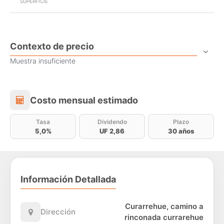
SUPERFICIE
Contexto de precio
Muestra insuficiente
Costo mensual estimado
Costo mensual estimado
Tasa
Dividendo
Plazo
5,0%
UF 2,86
30 años
Información Detallada
Curarrehue, camino a
Dirección
rinconada currarehue