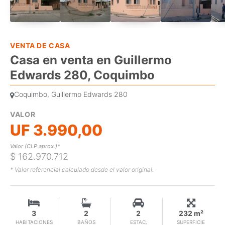
VENTA DE CASA
Casa en venta en Guillermo
Edwards 280, Coquimbo
Coquimbo, Guillermo Edwards 280
VALOR
UF 3.990,00
Valor (CLP aprox.)*
$ 162.970.712
* Valor referencial calculado desde el valor original.
3
2
2
232 m²
HABITACIONES
BAÑOS
ESTAC.
SUPERFICIE