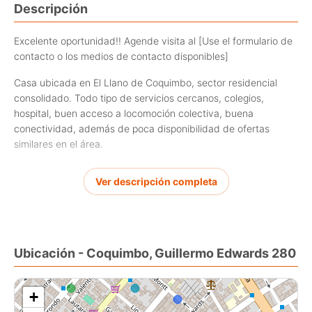
Descripción
Excelente oportunidad!! Agende visita al [Use el formulario de
contacto o los medios de contacto disponibles]
Casa ubicada en El Llano de Coquimbo, sector residencial
consolidado. Todo tipo de servicios cercanos, colegios,
hospital, buen acceso a locomoción colectiva, buena
conectividad, además de poca disponibilidad de ofertas
similares en el área.
La propiedad se encuentra en la esquina de calle Guillermo
Ver descripción completa
Edwards con Galvarino.
Aislada
De 1 piso con techo de losa, donde hay una gran terraza
Ubicación - Coquimbo, Guillermo Edwards 280
Estacionamiento techado
Frente de 13.5 m y fondo de 17.20 m
+