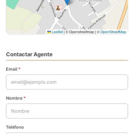
Leaflet
|
© Openstreetmap | ©
OpenStreetMap
Contactar Agente
Email
*
Nombre
*
Teléfono