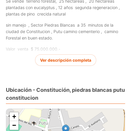
Se vende terreno forestal, 25 hectareas , 20 hectáreas
plantadas con eucalyptus , 12 años segunda regeneracion ,
plantas de pino crecida natural
sin manejo , Sector Piedras Blancas a 35 minutos de la
ciudad de Constitucion , Putu camino cementerio , camino
Forestal en buen estado.
Valor venta $ 75.000.000.-
comision por venta 2 % neto
Ver descripción completa
CONSULTAS [Use el formulario de contacto o los medios de
contacto disponibles]
[Use el formulario de contacto o los medios de contacto
Ubicación - Constitución, piedras blancas putu
disponibles]
constitucion
+
−