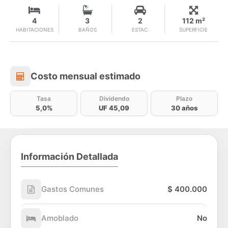
4
3
2
112 m²
HABITACIONES
BAÑOS
ESTAC.
SUPERFICIE
Costo mensual estimado
Costo mensual estimado
Tasa
Dividendo
Plazo
5,0%
UF 45,09
30 años
Información Detallada
Gastos Comunes
$ 400.000
Amoblado
No