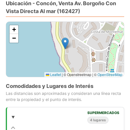
Ubicación - Concón, Venta Av. Borgoño Con
Dos estacionamiento independientes en primer nivel
Vista Directa Al mar (162427)
Bodega
Edificio
+
Accesos controlados
Seguridad 24/7
−
Piscina exterior
Piscina temperada
Sauna
Gimnasio
Sala de uso múltiple
Leaflet
|
© Openstreetmap | ©
OpenStreetMap
Comodidades y Lugares de Interés
Las distancias son aproximadas y consideran una línea recta
entre la propiedad y el punto de interés.
SUPERMERCADOS
4 lugares