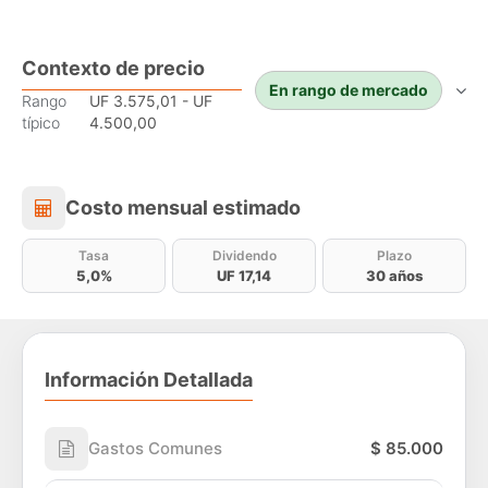
Contexto de precio
En rango de mercado
Rango
UF 3.575,01 - UF
típico
4.500,00
Costo mensual estimado
Costo mensual estimado
Tasa
Dividendo
Plazo
5,0%
UF 17,14
30 años
Información Detallada
Gastos Comunes
$ 85.000