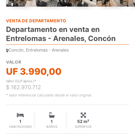
VENTA DE DEPARTAMENTO
Departamento en venta en
Entrelomas - Arenales, Concón
Concón, Entrelomas - Arenales
VALOR
UF 3.990,00
Valor (CLP aprox.)*
$ 162.970.712
* Valor referencial calculado desde el valor original.
1
1
52 m²
HABITACIONES
BAÑOS
SUPERFICIE