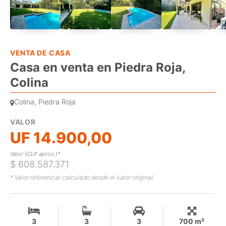
VENTA DE CASA
Casa en venta en Piedra Roja,
Colina
Colina, Piedra Roja
VALOR
UF 14.900,00
Valor (CLP aprox.)*
$ 608.587.371
* Valor referencial calculado desde el valor original.
3
3
3
700 m²