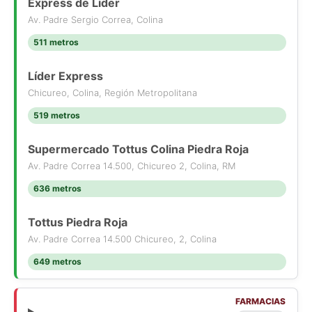
Terraza techada de 70 m2
Express de Lider
Amplio Jardín formado
Av. Padre Sergio Correa, Colina
Riego automático
511 metros
Piscina de 6x3
Líder Express
Gastos comunes $ 200.000
Contribuciones $ 830.000
Chicureo, Colina, Región Metropolitana
519 metros
* NO DUDES EN VISITAR CON MGrealty
Supermercado Tottus Colina Piedra Roja
Av. Padre Correa 14.500, Chicureo 2, Colina, RM
636 metros
Tottus Piedra Roja
Av. Padre Correa 14.500 Chicureo, 2, Colina
649 metros
FARMACIAS