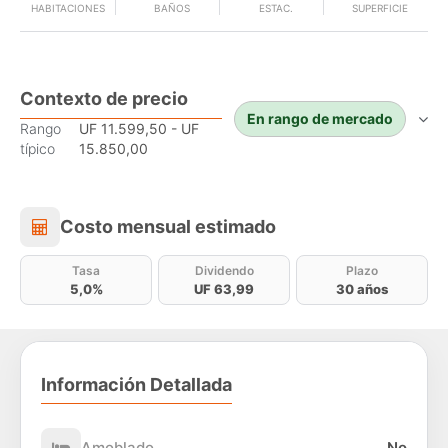
HABITACIONES
BAÑOS
ESTAC.
SUPERFICIE
Contexto de precio
En rango de mercado
Rango
UF 11.599,50 - UF
típico
15.850,00
Costo mensual estimado
Costo mensual estimado
Tasa
Dividendo
Plazo
5,0%
UF 63,99
30 años
Información Detallada
Amoblado
No