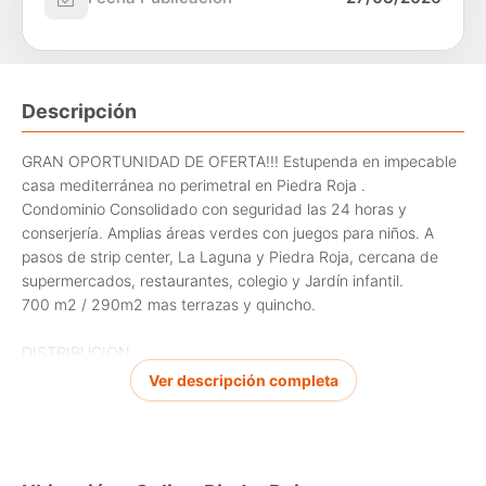
Descripción
GRAN OPORTUNIDAD DE OFERTA!!! Estupenda en impecable
casa mediterránea no perimetral en Piedra Roja .
Condominio Consolidado con seguridad las 24 horas y
conserjería. Amplias áreas verdes con juegos para niños. A
pasos de strip center, La Laguna y Piedra Roja, cercana de
supermercados, restaurantes, colegio y Jardín infantil.
700 m2 / 290m2 mas terrazas y quincho.
DISTRIBUCION
Primer piso.
Ver descripción completa
Hall de acceso de doble altura
Baño de visitas
Moderna cocina recién remodelada con mesones de granito y
equipada con encimera a gas, horno , campana e isla central o