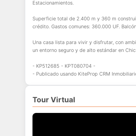
Estacionamientos.
Superficie total de 2.400 m y 360 m construi
crédito. Gastos comunes: 360.000 UF. Balcón
Una casa lista para vivir y disfrutar, con amb
un entorno seguro y de alto estándar en Chi
- KP512685 - KPT080704 -
- Publicado usando KiteProp CRM Inmobiliari
Tour Virtual