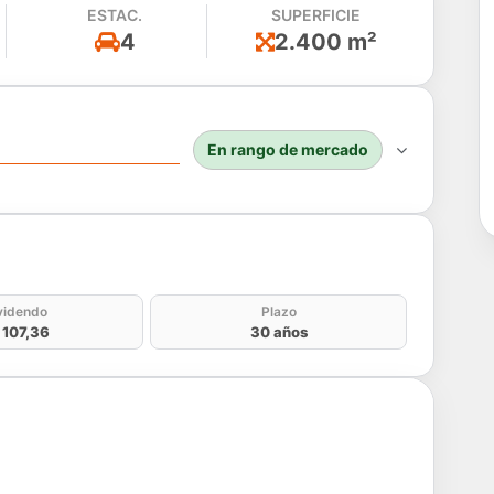
ESTAC.
SUPERFICIE
4
2.400 m²
En rango de mercado
do
videndo
Plazo
 107,36
30 años