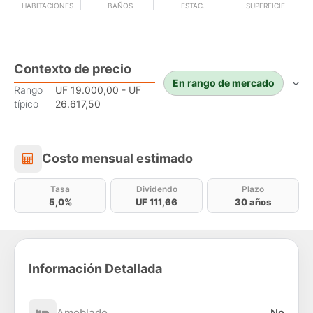
HABITACIONES
BAÑOS
ESTAC.
SUPERFICIE
Contexto de precio
En rango de mercado
Rango
UF 19.000,00 - UF
típico
26.617,50
Costo mensual estimado
Costo mensual estimado
Tasa
Dividendo
Plazo
5,0%
UF 111,66
30 años
Información Detallada
Amoblado
No