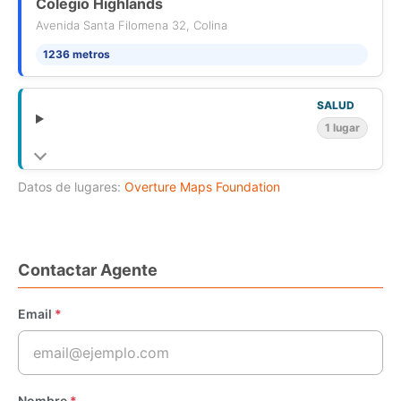
quincho con parrilla, terraza techada y cámaras de
Colegio Highlands
movimiento.
Avenida Santa Filomena 32, Colina
1236 metros
SALUD
1 lugar
Datos de lugares:
Overture Maps Foundation
Contactar Agente
Email
*
Nombre
*