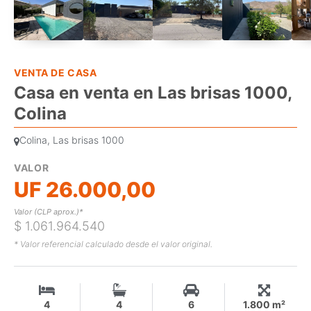
VENTA DE CASA
Casa en venta en Las brisas 1000,
Colina
Colina, Las brisas 1000
VALOR
UF 26.000,00
Valor (CLP aprox.)*
$ 1.061.964.540
* Valor referencial calculado desde el valor original.
4
4
6
1.800 m²