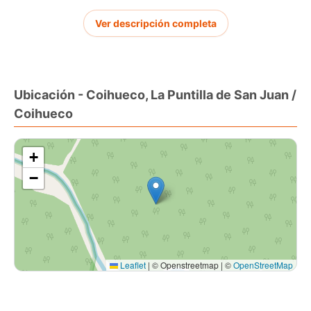
Consulta más antecedentes por interno. Atendemos los 365
Ver descripción completa
días del año sin excepción. Atención corredores HACEMOS
CANJE!
Ubicación - Coihueco, La Puntilla de San Juan /
Coihueco
+
−
Leaflet
|
© Openstreetmap | ©
OpenStreetMap