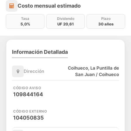
Costo mensual estimado
Costo mensual estimado
Tasa
Dividendo
Plazo
5,0%
UF 20,61
30 años
Información Detallada
Coihueco, La Puntilla de
Dirección
San Juan / Coihueco
CÓDIGO AVISO
109844164
CÓDIGO EXTERNO
104050835