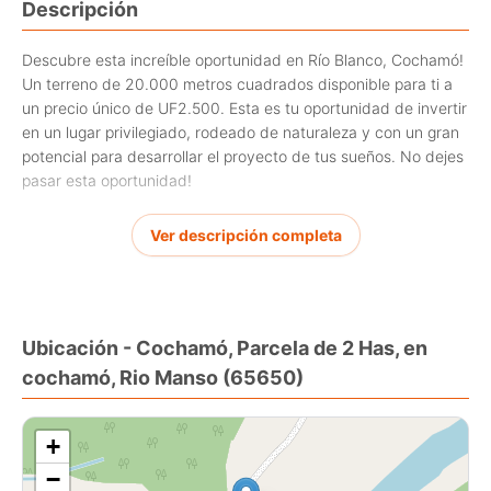
Descripción
Descubre esta increíble oportunidad en Río Blanco, Cochamó!
Un terreno de 20.000 metros cuadrados disponible para ti a
un precio único de UF2.500. Esta es tu oportunidad de invertir
en un lugar privilegiado, rodeado de naturaleza y con un gran
potencial para desarrollar el proyecto de tus sueños. No dejes
pasar esta oportunidad!
Contáctanos para más información y comienza a construir tu
Ver descripción completa
futuro en este maravilloso lugar. Cochamó te espera!
Ubicación - Cochamó, Parcela de 2 Has, en
cochamó, Rio Manso (65650)
+
−