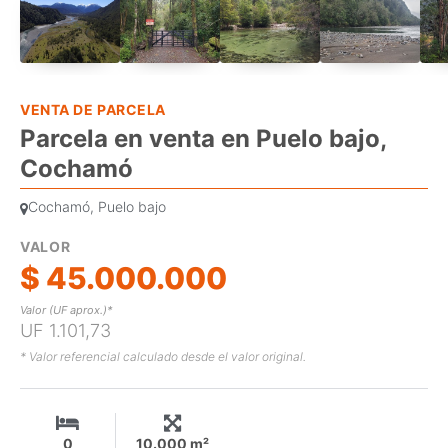
VENTA DE PARCELA
Parcela en venta en Puelo bajo,
Cochamó
Cochamó, Puelo bajo
VALOR
$ 45.000.000
Valor (UF aprox.)*
UF 1.101,73
* Valor referencial calculado desde el valor original.
0
10.000 m²