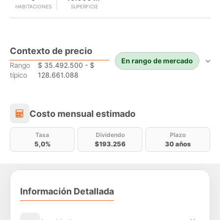
HABITACIONES
SUPERFICIE
Contexto de precio
En rango de mercado
Rango
$ 35.492.500 - $
típico
128.661.088
Costo mensual estimado
Costo mensual estimado
Tasa
Dividendo
Plazo
5,0%
$193.256
30 años
Información Detallada