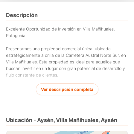
Descripción
Excelente Oportunidad de Inversión en Villa Mañihuales,
Patagonia
Presentamos una propiedad comercial única, ubicada
estratégicamente a orilla de la Carretera Austral Norte Sur, en
Villa Mañihuales. Esta propiedad es ideal para aquellos que
buscan invertir en un lugar con gran potencial de desarrollo y
flujo constante de clientes.
Características Principales:
Ver descripción completa
Local Comercial (171 m): Un amplio espacio con patente
comercial, resolución sanitaria y alcoholes, listo para operar.
Quincho (76,60 m): Perfecto para eventos y reuniones, este
Ubicación - Aysén, Villa Mañihuales, Aysén
espacio es ideal para complementar el negocio.
Casa Habitación (153,50 m): Una vivienda cómoda y bien