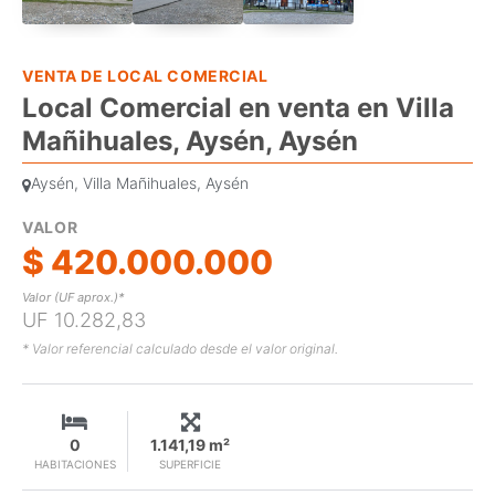
VENTA DE LOCAL COMERCIAL
Local Comercial en venta en Villa
Mañihuales, Aysén, Aysén
Aysén, Villa Mañihuales, Aysén
VALOR
$ 420.000.000
Valor (UF aprox.)*
UF 10.282,83
* Valor referencial calculado desde el valor original.
0
1.141,19 m²
HABITACIONES
SUPERFICIE