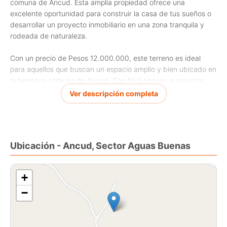
comuna de Ancud. Esta amplia propiedad ofrece una
excelente oportunidad para construir la casa de tus sueños o
desarrollar un proyecto inmobiliario en una zona tranquila y
rodeada de naturaleza.
Con un precio de Pesos 12.000.000, este terreno es ideal
para aquellos que buscan un espacio amplio y bien ubicado en
la hermosa comuna de Ancud. Con fácil acceso a servicios
básicos y cercano a áreas comerciales, educativas y de
Ver descripción completa
recreación, este terreno es perfecto para quienes valoran la
comodidad y la calidad de vida.
Si estás interesado en invertir en una propiedad con potencial
Ubicación - Ancud, Sector Aguas Buenas
de desarrollo y en una ubicación privilegiada, esta es tu
oportunidad. No dudes en contactarnos para más información
o para agendar una visita a este terreno en venta en Ancud!
+
−