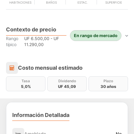
HABITACIONES
BAÑOS
ESTAC.
SUPERFICIE
Contexto de precio
En rango de mercado
Rango
UF 6.500,00 - UF
típico
11.290,00
Costo mensual estimado
Costo mensual estimado
Tasa
Dividendo
Plazo
5,0%
UF 45,09
30 años
Información Detallada
Amoblado
No