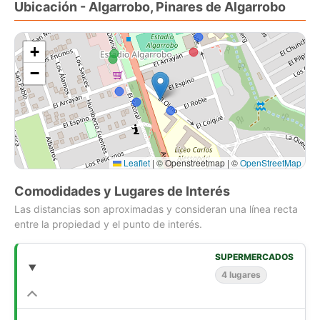
Ubicación - Algarrobo, Pinares de Algarrobo
Exterior:
Rica terraza a la salida del living, por un deck de madera,
vamos al sector de la piscina y jardín. Sector juegos de niños,
+
fogón para 20 personas.
−
Gran piscina con terraza.
Pozo de 120 mts de profundidad con buen flujo de agua.
CN Código
Leaflet
|
© Openstreetmap | ©
OpenStreetMap
Comodidades y Lugares de Interés
Las distancias son aproximadas y consideran una línea recta
entre la propiedad y el punto de interés.
SUPERMERCADOS
4 lugares