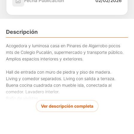
Fecha Publicación
02/02/2026
Descripción
Acogedora y luminosa casa en Pinares de Algarrobo pocos
mts de Colegio Pucalán, supermercado y transporte público.
Amplios espacios interiores y exteriores.
Hall de entrada con muro de piedra y piso de madera.
Living y comedor separados. Living con salida a terraza.
Buena cocina cuadrada con mueble isla, conectada al
comedor. Lavadero interior.
Baño de vivistas
En el sector de los dormitorios tiene 2 amplios dormitorios que
Ver descripción completa
comparten 1 baño, 1 dormitorio en suite con walking clóset y el
dormitorio principal en suite con walking clóset.
Todos los dormitorios son amplios y tienen bow window.