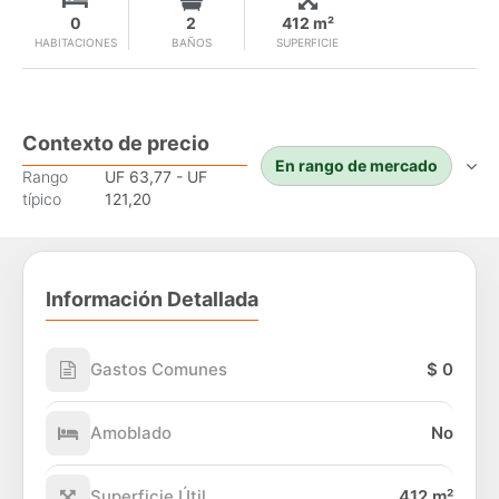
0
2
412 m²
HABITACIONES
BAÑOS
SUPERFICIE
Contexto de precio
En rango de mercado
Rango
UF 63,77 - UF
típico
121,20
Información Detallada
Gastos Comunes
$ 0
Amoblado
No
Superficie Útil
412 m²