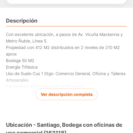
Descripción
Con excelente ubicación, a pasos de Av. Vicuña Mackenna y
Metro Ñuble, Línea 5.
Propiedad con 412 M2 distribuidos en 2 niveles de 210 M2
aprox
Bodega 50 M2
Energía Trifásica
Uso de Suelo Cus 1 Stgo: Comercio General, Oficina y Talleres
Artesanales
Factibilidad de Gas Natural sin Empalme
Capacidad de 2 estacionamiento
Ver descripción completa
Propiedad situada en área de conservación histórica.
En la planta acceso, se encuentra el área de bodega y
estacionamientos, oficinas, baños,
Ubicación - Santiago, Bodega con oficinas de
camarines operarios.
uso comercial (163118)