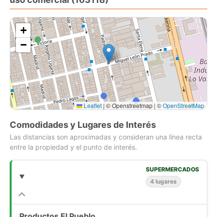
Segundo nivel oficinas privadas y plantas libres, sala de
reuniones, baños y comedor administración.
+
−
Leaflet
|
© Openstreetmap | ©
OpenStreetMap
Comodidades y Lugares de Interés
Las distancias son aproximadas y consideran una línea recta
entre la propiedad y el punto de interés.
SUPERMERCADOS
4 lugares
Productos El Pueblo