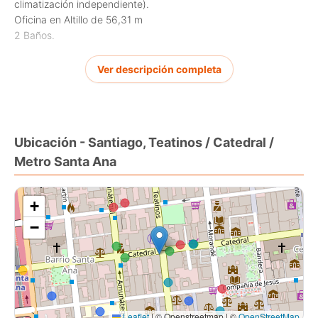
climatización independiente).
Oficina en Altillo de 56,31 m
2 Baños.
Plazo mínimo 3 años.
Ver descripción completa
Gasto Común: $103.000.-
Contactar a:
Fernando López Tarrés
Ubicación - Santiago, Teatinos / Catedral /
[Use el formulario de contacto o los medios de contacto
Metro Santa Ana
disponibles] - 22 761 3000 - [Use el formulario de contacto o
los medios de contacto disponibles]
+
−
Leaflet
|
© Openstreetmap | ©
OpenStreetMap