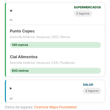
Infraestructura común:
SUPERMERCADOS
-Casino, cafetería y zonas de descanso.
2 lugares
-Amplio patio de carga y descarga.
Conectividad Estratégica:
-Acceso directo e inmediato a Autopista Vespucio Norte.
Punto Copec
-A sólo 5 minutos del Aeropuerto de Santiago.
Avenida Américo Vespucio 2001, Renca
-A 5 minutos de la Ruta 68 (Conexión Valparaíso / Viña del
190 metros
Mar).
Cial Alimentos
ARRIENDA ALEJANDRO JAIME PROPIEDADES.
Avenida Américo Vespucio 2341, Pudahuel
643 metros
SALUD
4 lugares
Datos de lugares:
Overture Maps Foundation