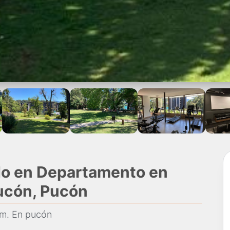
do en Departamento en
pucón, Pucón
rm. En pucón