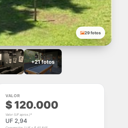
29 fotos
+21 fotos
VALOR
$ 120.000
Valor (UF aprox.)*
UF 2,94
Conversión: 1 UF = $ 40.845