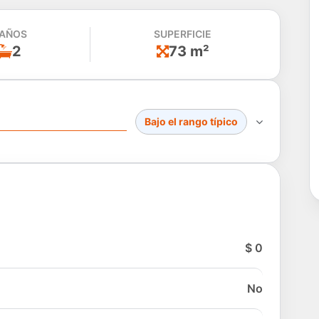
AÑOS
SUPERFICIE
2
73 m²
Bajo el rango típico
$ 0
No