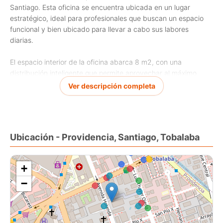
Santiago. Esta oficina se encuentra ubicada en un lugar
estratégico, ideal para profesionales que buscan un espacio
funcional y bien ubicado para llevar a cabo sus labores
diarias.
El espacio interior de la oficina abarca 8 m2, con una
distribución inteligente que permite aprovechar al máximo
cada rincón. Además, cuenta con 50 m2 de terreno donde se
Ver descripción completa
ubica el edificio, ofreciendo así una ubicación privilegiada.
Su entorno es tranquilo y seguro, con fácil acceso a diversos
servicios como restaurantes, bancos y comercios en general.
Ubicación - Providencia, Santiago, Tobalaba
Además, cuenta con buenas conexiones de transporte público
y acceso directo a importantes vías de la ciudad. No pierdas
la oportunidad de instalarte en esta oficina bien ubicada y
+
funcional.
−