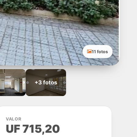
11 fotos
+3 fotos
VALOR
UF 715,20